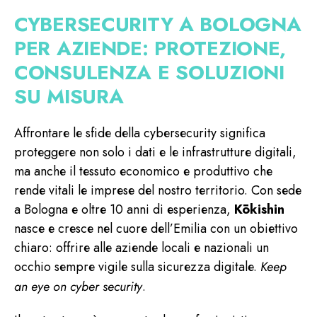
CYBERSECURITY A BOLOGNA
F.A.Q.
PER AZIENDE: PROTEZIONE,
CONSULENZA E SOLUZIONI
Blog
SU MISURA
Contatti
Affrontare le sfide della cybersecurity significa
proteggere non solo i dati e le infrastrutture digitali,
Italiano
ma anche il tessuto economico e produttivo che
rende vitali le imprese del nostro territorio. Con sede
a Bologna e oltre 10 anni di esperienza,
Kōkishin
nasce e cresce nel cuore dell’Emilia con un obiettivo
chiaro: offrire alle aziende locali e nazionali un
occhio sempre vigile sulla sicurezza digitale.
Keep
an eye on cyber security
.