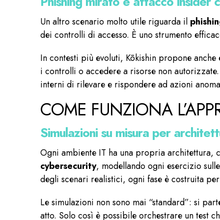
Phishing mirato e attacco insider c
Un altro scenario molto utile riguarda il
phishi
dei controlli di accesso. È uno strumento efficace
In contesti più evoluti, Kōkishin propone anche 
i controlli o accedere a risorse non autorizzate
interni di rilevare e rispondere ad azioni anoma
COME FUNZIONA L’APPR
Simulazioni su misura per archite
Ogni ambiente IT ha una propria architettura, c
cybersecurity
, modellando ogni esercizio sull
degli scenari realistici, ogni fase è costruita p
Le simulazioni non sono mai “standard”: si parte 
atto. Solo così è possibile orchestrare un test 