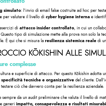
ontrollato
ng simulato
: l’invio di email false costruite ad hoc per te
 per valutare il livello di
cyber hygiene interna
e identif
esercizi di
attacco insider controllato
, in cui un collab
. Questo tipo di simulazione mette alla prova non solo la t
le. È qui che si misura la
resilienza sistemica reale
di un
OCCIO KŌKISHIN ALLE SIMUL
tture complesse
ultura e superficie di attacco. Per questo Kōkishin adotta 
e
specificità tecniche e organizzative
del cliente. Dall’i
er testare ciò che davvero conta per la resilienza aziendale.
sempre da un audit preliminare che valuta il livello di matur
che generi
impatto, consapevolezza e risultati misurabi