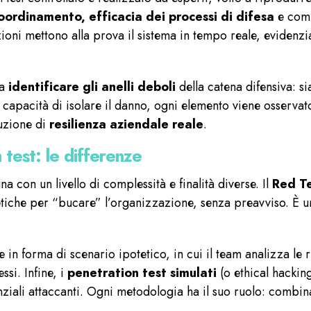
coordinamento, efficacia dei processi di difesa
e comu
azioni mettono alla prova il sistema in tempo reale, eviden
ma
identificare gli anelli deboli
della catena difensiva: si
 capacità di isolare il danno, ogni elemento viene osservato
ruzione di
resilienza aziendale reale
.
test: le differenze
a con un livello di complessità e finalità diverse. Il
Red T
metiche per “bucare” l’organizzazione, senza preavviso. È u
e in forma di scenario ipotetico, in cui il team analizza le 
si. Infine, i
penetration test
simulati
(o ethical hacking
enziali attaccanti. Ogni metodologia ha il suo ruolo: combin