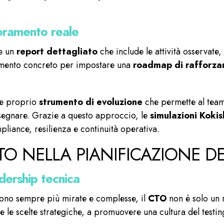
ioramento reale
ce un
report dettagliato
che include le attività osservate, 
umento concreto per impostare una
roadmap di rafforz
o e proprio
strumento di evoluzione
che permette al team
ssegnare. Grazie a questo approccio, le
simulazioni Kokis
liance, resilienza e continuità operativa.
TO NELLA PIANIFICAZIONE DE
dership tecnica
 sono sempre più mirate e complesse, il
CTO
non è solo un 
re le scelte strategiche, a promuovere una cultura del testin