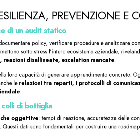
 RESILIENZA, PREVENZIONE E
e di un audit statico
 documentare policy, verificare procedure e analizzare co
, mettono sotto stress l’intero ecosistema aziendale, rive
i, reazioni disallineate, escalation mancate
.
ella loro capacità di generare apprendimento concreto. Og
anche le
relazioni tra reparti, i protocolli di comunica
ziendale
.
colli di bottiglia
iche oggettive
: tempi di reazione, accuratezza delle cont
a. Questi dati sono fondamentali per costruire una roadma