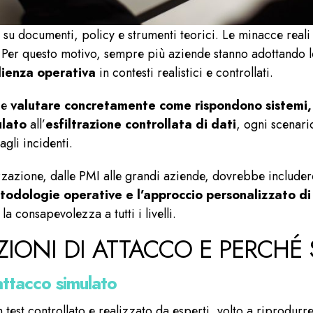
su documenti, policy e strumenti teorici. Le minacce reali 
i. Per questo motivo, sempre più aziende stanno adottando 
ilienza operativa
in contesti realistici e controllati.
a e
valutare concretamente come rispondono sistemi,
ulato
all’
esfiltrazione controllata di dati
, ogni scenario
agli incidenti.
azione, dalle PMI alle grandi aziende, dovrebbe includere t
todologie operative e l’approccio personalizzato di
la consapevolezza a tutti i livelli.
IONI DI ATTACCO E PERCHÉ
 attacco simulato
 test controllato e realizzato da esperti, volto a riprodurr