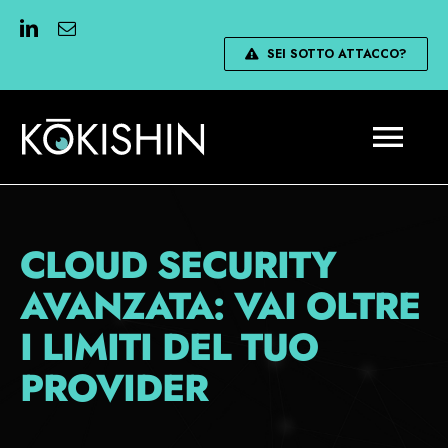
Skip
to
SEI SOTTO ATTACCO?
content
Togg
Navi
Home
CLOUD SECURITY
Servizi
AVANZATA: VAI OLTRE
I LIMITI DEL TUO
Chi Siamo
PROVIDER
Certificazioni