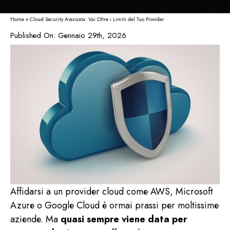
F.A.Q.
Home
»
Cloud Security Avanzata: Vai Oltre i Limiti del Tuo Provider
Published On: Gennaio 29th, 2026
Blog
Contatti
Italiano
Affidarsi a un provider cloud come AWS, Microsoft
Azure o Google Cloud è ormai prassi per moltissime
aziende. Ma
quasi sempre viene data per