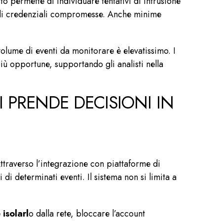
to permette di individuare tentativi di intrusione
to di credenziali compromesse. Anche minime
olume di eventi da monitorare è elevatissimo. I
iù opportune, supportando gli analisti nella
I PRENDE DECISIONI IN
Attraverso l’integrazione con piattaforme di
i di determinati eventi. Il sistema non si limita a
e
isolarl
o dalla rete, bloccare l’account