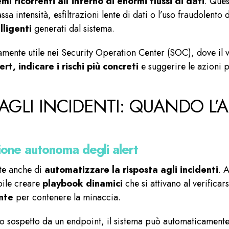
mi ricorrenti all’interno di enormi flussi di dati
. Ques
sa intensità, esfiltrazioni lente di dati o l’uso fraudolen
lligenti
generati dal sistema.
amente utile nei Security Operation Center (SOC), dove il v
ert, indicare i rischi più concreti
e suggerire le azioni p
GLI INCIDENTI: QUANDO L’A
one autonoma degli alert
nte anche di
automatizzare la
risposta agli incidenti
. 
bile creare
playbook dinamici
che si attivano al verificars
nte
per contenere la minaccia.
o sospetto da un endpoint, il sistema può automaticament