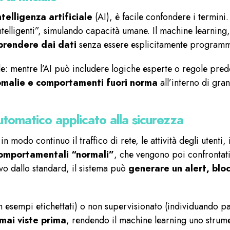
ntelligenza artificiale
(AI), è facile confondere i termini.
elligenti”, simulando capacità umane. Il machine learning, 
prendere dai dati
senza essere esplicitamente programm
le: mentre l’AI può includere logiche esperte o regole pred
nomalie e comportamenti fuori norma
all’interno di gra
tomatico applicato alla sicurezza
odo continuo il traffico di rete, le attività degli utenti, i 
comportamentali “normali”
, che vengono poi confrontati 
vo dallo standard, il sistema può
generare un alert, blo
 esempi etichettati) o non supervisionato (individuando p
mai viste prima
, rendendo il machine learning uno strum