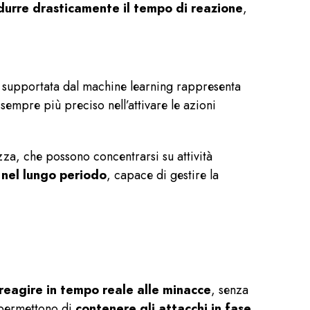
idurre drasticamente il tempo di reazione
,
ca supportata dal machine learning rappresenta
sempre più preciso nell’attivare le azioni
zza, che possono concentrarsi su attività
e nel lungo periodo
, capace di gestire la
 reagire in tempo reale alle minacce
, senza
 permettono di
contenere gli attacchi in fase