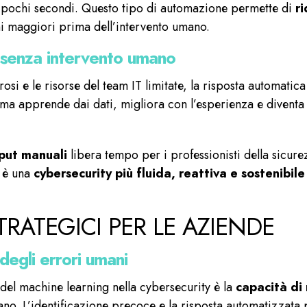
in pochi secondi. Questo tipo di automazione permette di
r
ni maggiori prima dell’intervento umano.
T senza intervento umano
osi e le risorse del team IT limitate, la risposta automati
stema apprende dai dati, migliora con l’esperienza e diventa 
put manuali
libera tempo per i professionisti della sicure
o è una
cybersecurity più fluida, reattiva e sostenibil
STRATEGICI PER LE AZIENDE
degli errori umani
 del machine learning nella cybersecurity è la
capacità di
o. L’identificazione precoce e la risposta automatizzata